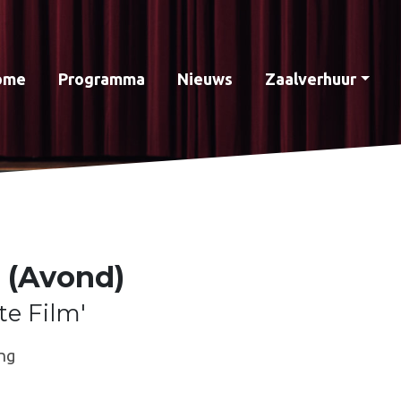
ome
Programma
Nieuws
Zaalverhuur
 (Avond)
te Film'
ng