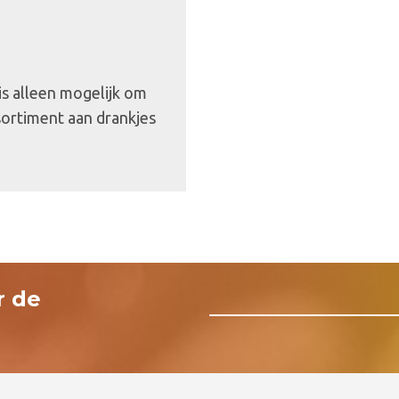
 is alleen mogelijk om
sortiment aan drankjes
r de