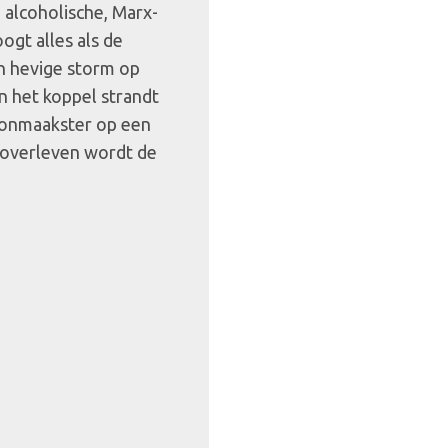
 alcoholische, Marx-
oogt alles als de
en hevige storm op
en het koppel strandt
oonmaakster op een
 overleven wordt de