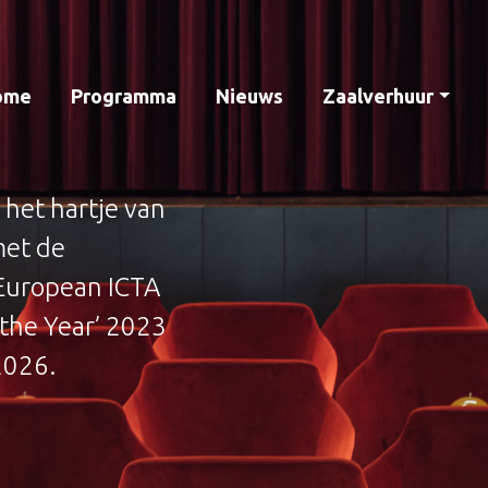
ome
Programma
Nieuws
Zaalverhuur
 het hartje van
met de
 European ICTA
 the Year’ 2023
2026.