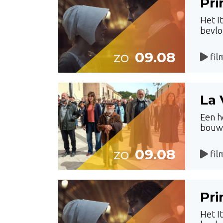
Pri
Het I
bevlo
zo
09.08
fil
La 
Een h
bouwe
zo
09.08
fil
Pri
Het I