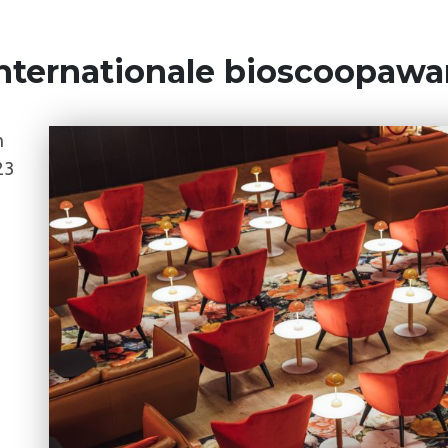
nternationale bioscoopawa
n
23