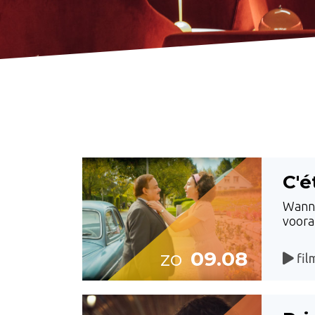
C'é
Wanne
voora
zo
09.08
fil