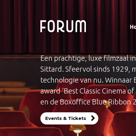
H
Een prachtige, luxe filmzaal in
Sittard. Sfeervol sinds 1929, 
technologie van nu. Winnaar
award ‘Best Classic Cinema of
en de Boxoffice Blue Ribbon 
Events & Tickets