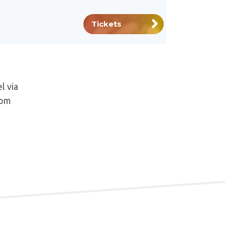
Tickets
l via
 om