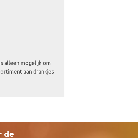
 is alleen mogelijk om
sortiment aan drankjes
r de