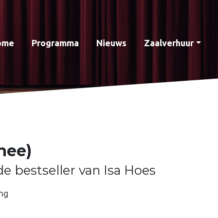
ome
Programma
Nieuws
Zaalverhuur
nee)
e bestseller van Isa Hoes
ng