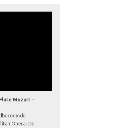
Flute Mozart –
eldberoemde
litan Opera. De