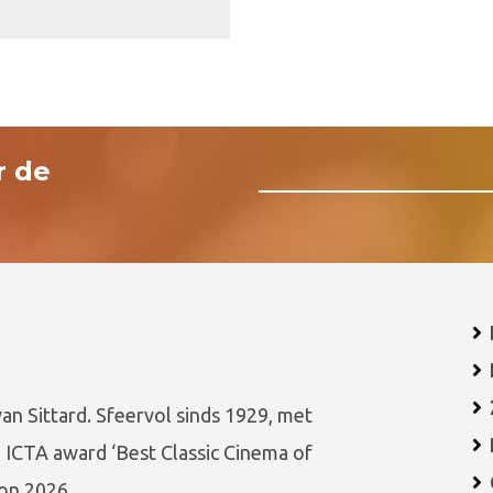
r de
van Sittard. Sfeervol sinds 1929, met
 ICTA award ‘Best Classic Cinema of
on 2026.