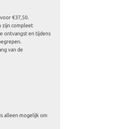
 voor €37,50.
m zijn compleet
de ontvangst en tijdens
nbegrepen.
ang van de
 is alleen mogelijk om