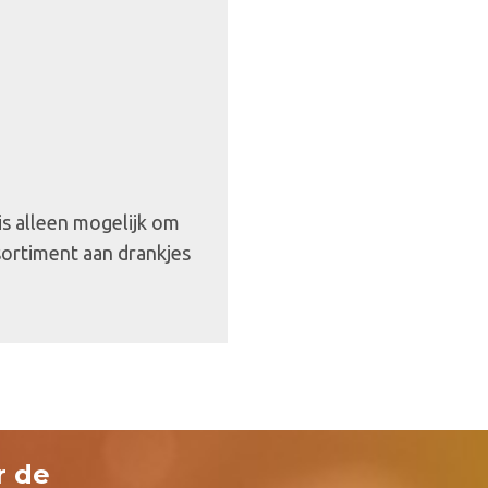
 is alleen mogelijk om
sortiment aan drankjes
r de