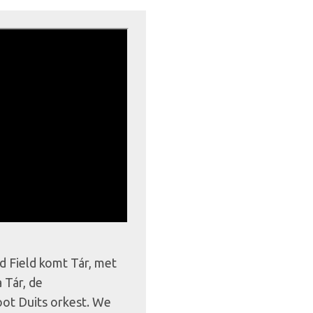
d Field komt Tár, met
 Tár, de
oot Duits orkest. We