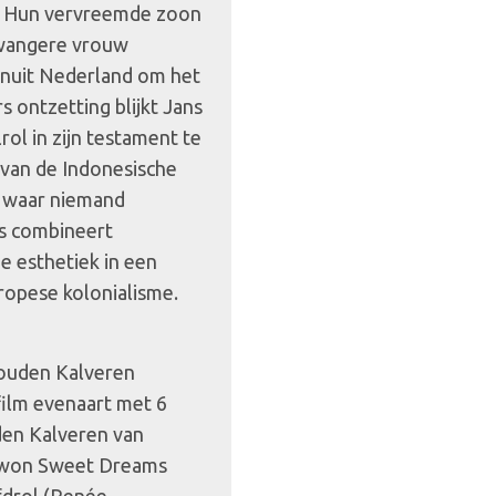
). Hun vervreemde zoon
gzwangere vrouw
anuit Nederland om het
s ontzetting blijkt Jans
rol in zijn testament te
 van de Indonesische
l waar niemand
s combineert
e esthetiek in een
ropese kolonialisme.
Gouden Kalveren
ilm evenaart met 6
den Kalveren van
m won Sweet Dreams