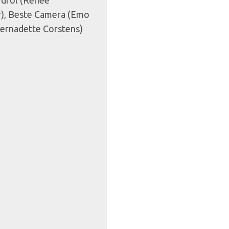
fdrol (Renée
er), Beste Camera (Emo
ernadette Corstens)