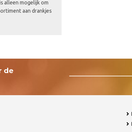
 is alleen mogelijk om
sortiment aan drankjes
r de