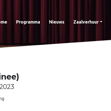
ome
Programma
Nieuws
Zaalverhuur
inee)
2023
ng