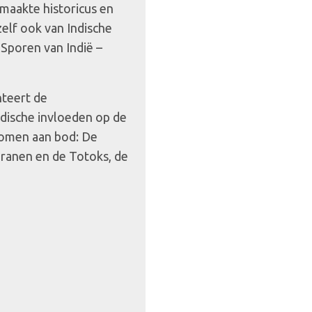
maakte historicus en
lf ook van Indische
 Sporen van Indië –
nteert de
ndische invloeden op de
komen aan bod: De
eranen en de Totoks, de