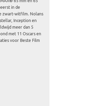
n IMAX® 65 mm en 65
eerst in de
e zwart-witfilm. Nolans
tellar, Inception en
eldwijd meer dan 5
roond met 11 Oscars en
ties voor Beste Film