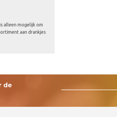
 is alleen mogelijk om
sortiment aan drankjes
r de