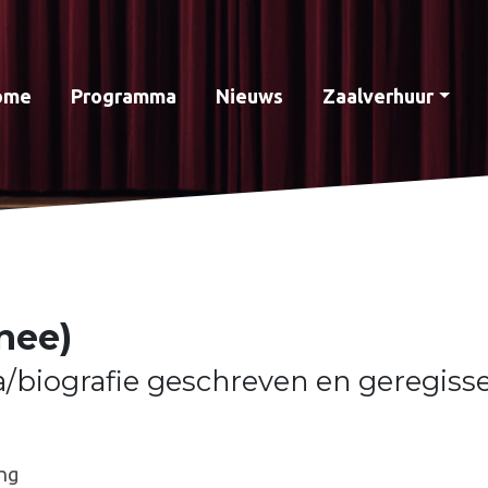
ome
Programma
Nieuws
Zaalverhuur
nee)
a/biografie geschreven en geregiss
ng