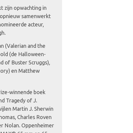
 zijn opwachting in
n opnieuw samenwerkt
omineerde acteur,
gh.
n (Valerian and the
nold (de Halloween-
d of Buster Scruggs),
Story) en Matthew
Prize-winnende boek
d Tragedy of J.
jlen Martin J. Sherwin
homas, Charles Roven
her Nolan. Oppenheimer