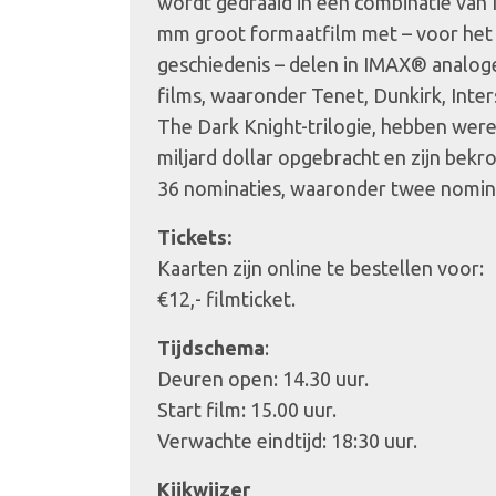
wordt gedraaid in een combinatie va
mm groot formaatfilm met – voor het 
geschiedenis – delen in IMAX® analog
films, waaronder Tenet, Dunkirk, Inters
The Dark Knight-trilogie, hebben wer
miljard dollar opgebracht en zijn bek
36 nominaties, waaronder twee nomina
Tickets:
Kaarten zijn online te bestellen voor:
€12,- filmticket.
Tijdschema
:
Deuren open: 14.30 uur.
Start film: 15.00 uur.
Verwachte eindtijd: 18:30 uur.
Kijkwijzer