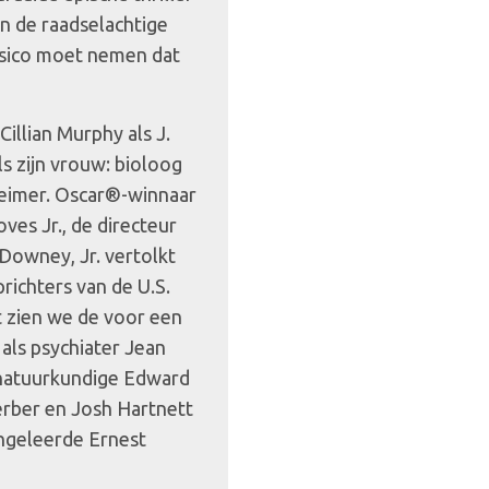
an de raadselachtige
isico moet nemen dat
illian Murphy als J.
s zijn vrouw: bioloog
heimer. Oscar®-winnaar
ves Jr., de directeur
Downey, Jr. vertolkt
richters van de U.S.
 zien we de voor een
ls psychiater Jean
h natuurkundige Edward
erber en Josh Hartnett
ngeleerde Ernest