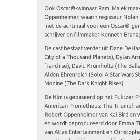
Ook Oscar®-winnaar Rami Malek maakt
Oppenheimer, waarin regisseur Nola
met de achtmaal voor een Oscar®-gen
schrijver en filmmaker Kenneth Brana
De cast bestaat verder uit Dane DeHaa
City of a Thousand Planets), Dylan Ar
franchise), David Krumholtz (The Balla
Alden Ehrenreich (Solo: A Star Wars 
Modine (The Dark Knight Rises).
De film is gebaseerd op het Pulitzer 
American Prometheus: The Triumph an
Robert Oppenheimer van Kai Bird en wi
en wordt geproduceerd door Emma T
van Atlas Entertainment en Christop