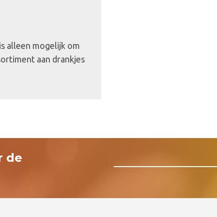
 is alleen mogelijk om
sortiment aan drankjes
r de