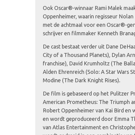
Ook Oscar®-winnaar Rami Malek maakt
Oppenheimer, waarin regisseur Nola
met de achtmaal voor een Oscar®-gen
schrijver en filmmaker Kenneth Brana
De cast bestaat verder uit Dane DeHaa
City of a Thousand Planets), Dylan Ar
franchise), David Krumholtz (The Balla
Alden Ehrenreich (Solo: A Star Wars 
Modine (The Dark Knight Rises).
De film is gebaseerd op het Pulitzer 
American Prometheus: The Triumph an
Robert Oppenheimer van Kai Bird en wi
en wordt geproduceerd door Emma T
van Atlas Entertainment en Christop