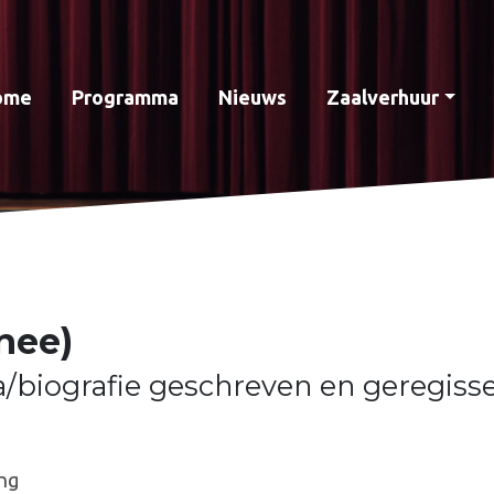
ome
Programma
Nieuws
Zaalverhuur
nee)
a/biografie geschreven en geregiss
ng