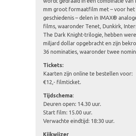
wordt gedraaid in een combinatie va
mm groot formaatfilm met – voor het 
geschiedenis – delen in IMAX® analog
films, waaronder Tenet, Dunkirk, Inters
The Dark Knight-trilogie, hebben wer
miljard dollar opgebracht en zijn bek
36 nominaties, waaronder twee nomina
Tickets:
Kaarten zijn online te bestellen voor:
€12,- filmticket.
Tijdschema
:
Deuren open: 14.30 uur.
Start film: 15.00 uur.
Verwachte eindtijd: 18:30 uur.
Kijkwijzer