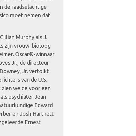
an de raadselachtige
isico moet nemen dat
illian Murphy als J.
s zijn vrouw: bioloog
heimer. Oscar®-winnaar
ves Jr., de directeur
Downey, Jr. vertolkt
richters van de U.S.
 zien we de voor een
ls psychiater Jean
h natuurkundige Edward
erber en Josh Hartnett
ngeleerde Ernest