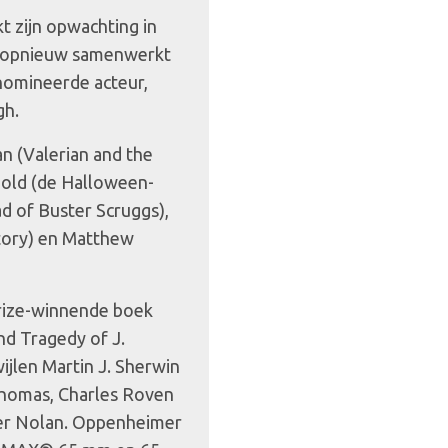
 zijn opwachting in
n opnieuw samenwerkt
omineerde acteur,
gh.
n (Valerian and the
nold (de Halloween-
d of Buster Scruggs),
Story) en Matthew
Prize-winnende boek
d Tragedy of J.
jlen Martin J. Sherwin
homas, Charles Roven
her Nolan. Oppenheimer