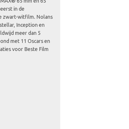
n IMAX® 65 mm en 65
eerst in de
e zwart-witfilm. Nolans
tellar, Inception en
eldwijd meer dan 5
roond met 11 Oscars en
ties voor Beste Film