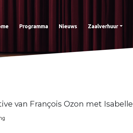
ome
Programma
Nieuws
Zaalverhuur
tive van François Ozon met Isabell
ng