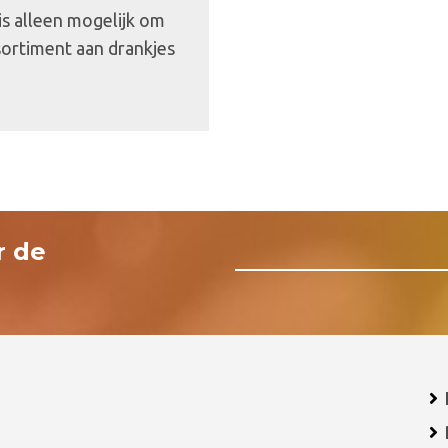
 is alleen mogelijk om
sortiment aan drankjes
r de