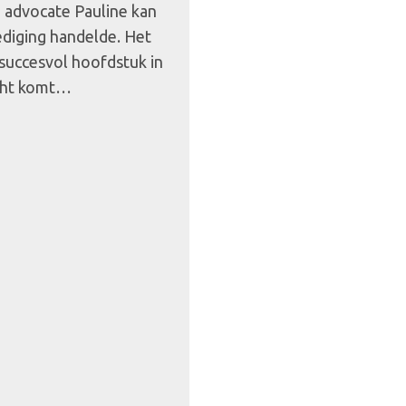
n advocate Pauline kan
ediging handelde. Het
 succesvol hoofdstuk in
icht komt…