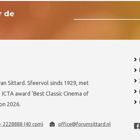
r de
van Sittard. Sfeervol sinds 1929, met
 ICTA award ‘Best Classic Cinema of
on 2026.
- 2228888 (40 cpm)
office@forumsittard.nl