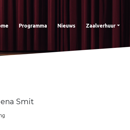
ome
Programma
Nieuws
Zaalverhuur
lena Smit
ng