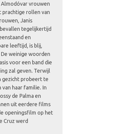
kt Almodóvar vrouwen
 prachtige rollen van
rouwen, Janis
evallen tegelijkertijd
lleenstaand en
 leeftijd, is blij,
. De weinige woorden
asis voor een band die
ng zal geven. Terwijl
n gezicht probeert te
van haar familie. In
Rossy de Palma en
nen uit eerdere films
de openingsfilm op het
pe Cruz werd