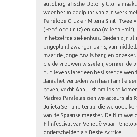
autobiografische Dolor y Gloria maa
weer het middelpunt van zijn werk met
Penélope Cruz en Milena Smit. Twee v
(Penélope Cruz) en Ana (Milena Smit), b
in hetzelfde ziekenhuis. Beiden zijn a
ongepland zwanger. Janis, van middelbare
maar de jonge Ana is bang en onzeker
die de vrouwen wisselen, vormen de b
hun levens later een beslissende wendi
Janis het verleden van haar familie ee
geven, vecht Ana juist om los te komen 
Madres Paralelas zien we acteurs als 
Julieta Serrano terug, die we goed ken
van de Spaanse meester. De film was 
Filmfestival van Venetië waar Penelo
onderscheiden als Beste Actrice.