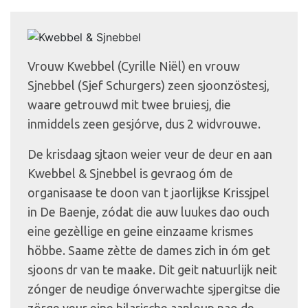
Vrouw Kwebbel (Cyrille Niël) en vrouw
Sjnebbel (Sjef Schurgers) zeen sjoonzöstesj,
waare getrouwd mit twee bruiesj, die
inmiddels zeen gesjórve, dus 2 widvrouwe.
De krisdaag sjtaon weier veur de deur en aan
Kwebbel & Sjnebbel is gevraog óm de
organisaase te doon van t jaorlijkse Krissjpel
in De Baenje, zódat die auw luukes dao ouch
eine gezèllige en geine einzaame krismes
höbbe. Saame zètte de dames zich in óm get
sjoons dr van te maake. Dit geit natuurlijk neit
zónger de neudige ónverwachte sjpergitse die
zörge veur eine hilarische aanloup nao de