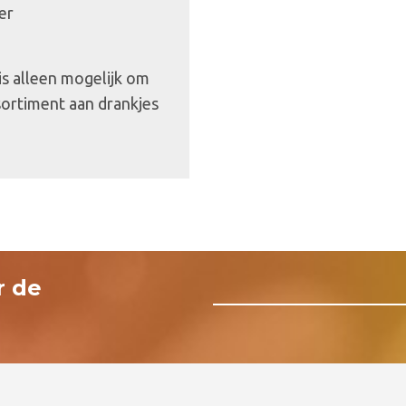
er
 is alleen mogelijk om
sortiment aan drankjes
r de