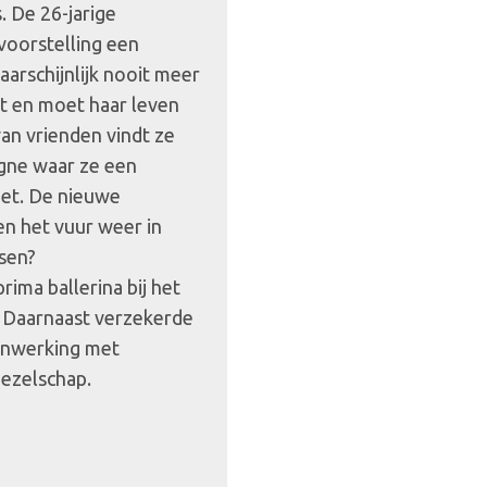
. De 26-jarige
 voorstelling een
aarschijnlijk nooit meer
jt en moet haar leven
an vrienden vindt ze
agne waar ze een
et. De nieuwe
n het vuur weer in
sen?
ima ballerina bij het
. Daarnaast verzekerde
enwerking met
gezelschap.