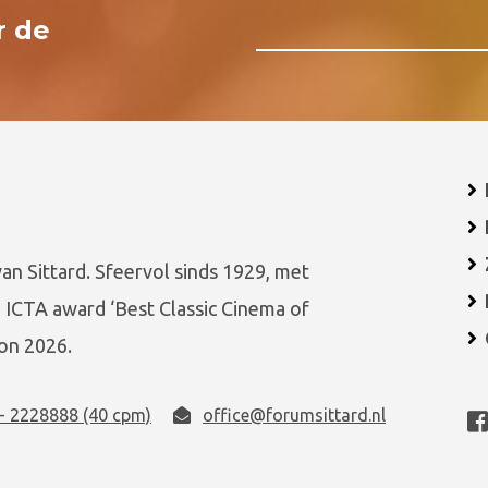
r de
van Sittard. Sfeervol sinds 1929, met
 ICTA award ‘Best Classic Cinema of
on 2026.
- 2228888 (40 cpm)
office@forumsittard.nl