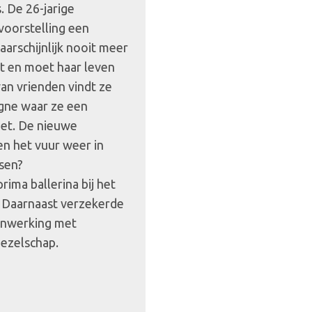
. De 26-jarige
 voorstelling een
aarschijnlijk nooit meer
jt en moet haar leven
an vrienden vindt ze
agne waar ze een
et. De nieuwe
n het vuur weer in
sen?
ima ballerina bij het
. Daarnaast verzekerde
enwerking met
gezelschap.