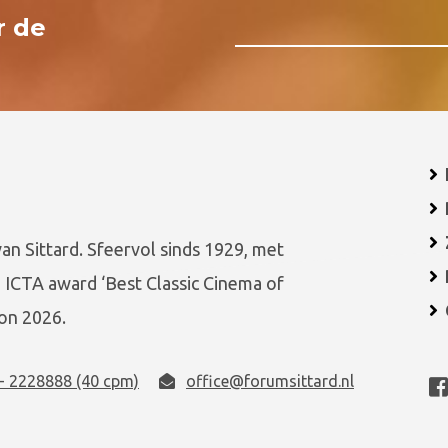
r de
van Sittard. Sfeervol sinds 1929, met
 ICTA award ‘Best Classic Cinema of
on 2026.
- 2228888 (40 cpm)
office@forumsittard.nl