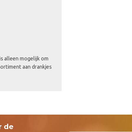
 is alleen mogelijk om
sortiment aan drankjes
r de