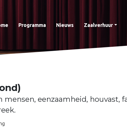
ome
Programma
Nieuws
Zaalverhuur
ond)
en mensen, eenzaamheid, houvast, fa
reek.
ng