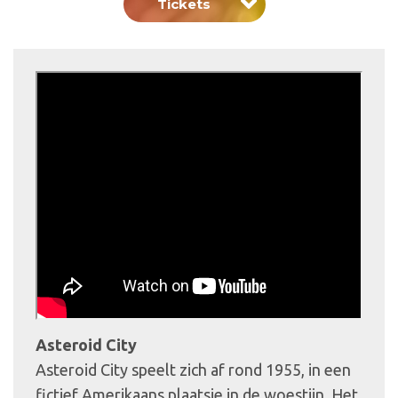
Tickets
Asteroid City
Asteroid City speelt zich af rond 1955, in een
fictief Amerikaans plaatsje in de woestijn. Het