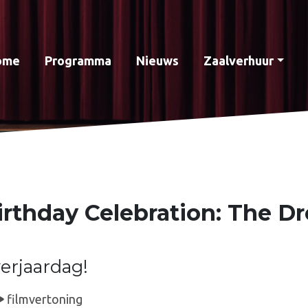
ome
Programma
Nieuws
Zaalverhuur
irthday Celebration: The 
verjaardag!
filmvertoning