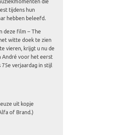
 muziekmomenten die
est tijdens hun
ar hebben beleefd.
n deze film – The
het witte doek te zien
 vieren, krijgt u nu de
n André voor het eerst
75e verjaardag in stijl
euze uit kopje
 Alfa of Brand.)