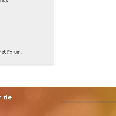
and).
 het Forum.
r de