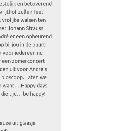
estelijk en betoverend
rijthof zullen feel-
k vrolijke walsen ten
et Johann Strauss
ndré er een opbeurend
 bij jou in de buurt!
n voor iedereen nu
er een zomerconcert
den uit voor André’s
e bioscoop. Laten we
hen want….Happy days
t die tijd… be happy!
euze uit glaasje