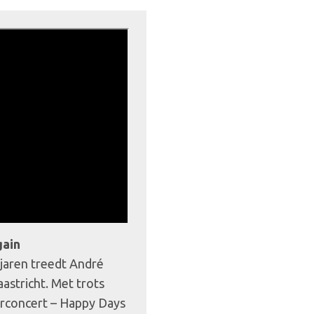
gain
 jaren treedt André
astricht. Met trots
rconcert – Happy Days