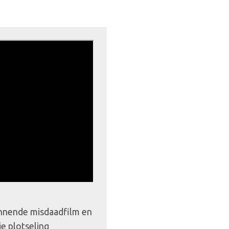
nnende misdaadfilm en
ie plotseling