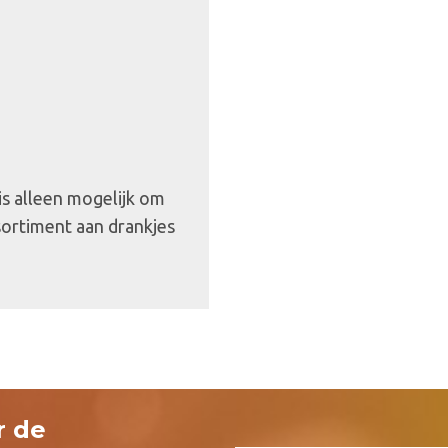
 is alleen mogelijk om
sortiment aan drankjes
r de