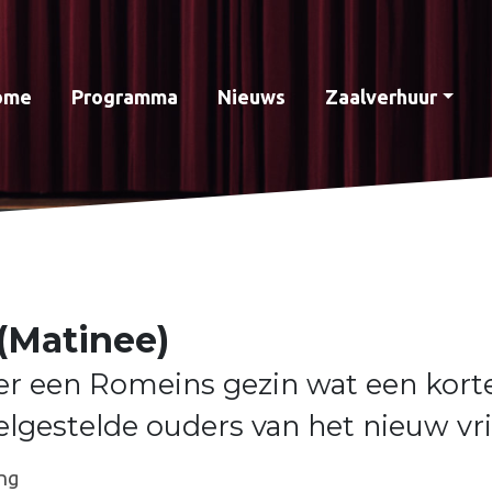
ome
Programma
Nieuws
Zaalverhuur
 (Matinee)
r een Romeins gezin wat een kort
elgestelde ouders van het nieuw vr
ng