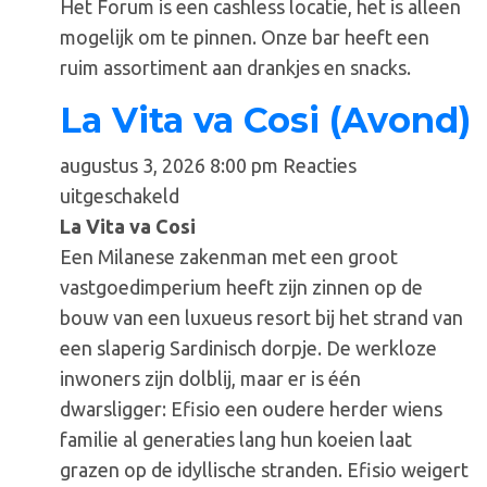
Het Forum is een cashless locatie, het is alleen
mogelijk om te pinnen. Onze bar heeft een
ruim assortiment aan drankjes en snacks.
La Vita va Cosi (Avond)
augustus 3, 2026 8:00 pm
Reacties
voor
uitgeschakeld
La
La Vita va Cosi
Vita
Een Milanese zakenman met een groot
va
vastgoedimperium heeft zijn zinnen op de
Cosi
bouw van een luxueus resort bij het strand van
(Avond)
een slaperig Sardinisch dorpje. De werkloze
inwoners zijn dolblij, maar er is één
dwarsligger: Efisio een oudere herder wiens
familie al generaties lang hun koeien laat
grazen op de idyllische stranden. Efisio weigert