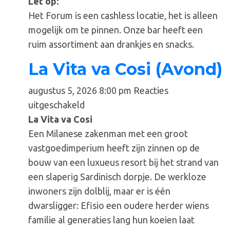
Let op:
Het Forum is een cashless locatie, het is alleen
mogelijk om te pinnen. Onze bar heeft een
ruim assortiment aan drankjes en snacks.
La Vita va Cosi (Avond)
augustus 5, 2026 8:00 pm
Reacties
voor
uitgeschakeld
La
La Vita va Cosi
Vita
Een Milanese zakenman met een groot
va
vastgoedimperium heeft zijn zinnen op de
Cosi
bouw van een luxueus resort bij het strand van
(Avond)
een slaperig Sardinisch dorpje. De werkloze
inwoners zijn dolblij, maar er is één
dwarsligger: Efisio een oudere herder wiens
familie al generaties lang hun koeien laat