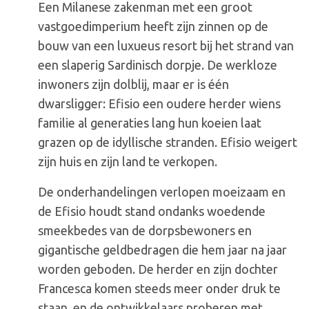
Vita
Een Milanese zakenman met een groot
va
vastgoedimperium heeft zijn zinnen op de
Cosi
bouw van een luxueus resort bij het strand van
(Avond)
een slaperig Sardinisch dorpje. De werkloze
inwoners zijn dolblij, maar er is één
dwarsligger: Efisio een oudere herder wiens
familie al generaties lang hun koeien laat
grazen op de idyllische stranden. Efisio weigert
zijn huis en zijn land te verkopen.
De onderhandelingen verlopen moeizaam en
de Efisio houdt stand ondanks woedende
smeekbedes van de dorpsbewoners en
gigantische geldbedragen die hem jaar na jaar
worden geboden. De herder en zijn dochter
Francesca komen steeds meer onder druk te
staan, en de ontwikkelaars proberen met