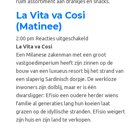
ruim assortiment aan drankjes en snacks.
La Vita va Cosi
(Matinee)
voor
2:00 pm
Reacties uitgeschakeld
La
La Vita va Cosi
Vita
Een Milanese zakenman met een groot
va
vastgoedimperium heeft zijn zinnen op de
Cosi
bouw van een luxueus resort bij het strand van
(Matinee)
een slaperig Sardinisch dorpje. De werkloze
inwoners zijn dolblij, maar er is één
dwarsligger: Efisio een oudere herder wiens
familie al generaties lang hun koeien laat
grazen op de idyllische stranden. Efisio weigert
zijn huis en zijn land te verkopen.